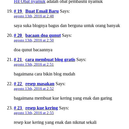
Hit Obat nyamuk
adalah obat pembasmi nyamuk
# 19
Buat Email Baru
Says:
agosto 13th, 2016 at 2:48
saya suka blognya bagus dan berguna untuk orang banyak
# 20
bacaan doa qunut
Says:
agosto 13th, 2016 at 2:50
doa qunut bacaannya
# 21
cara membuat blog gratis
Says:
agosto 13th, 2016 at 2:51
bagaimana cara bikin blog mudah
# 22
resep masakan
Says:
agosto 13th, 2016 at 2:52
bagaimana membuat kue kering yang enak dan garing
# 23
resep kue kering
Says:
agosto 13th, 2016 at 2:55
resep kue kering yang enak dan nikmat sekali