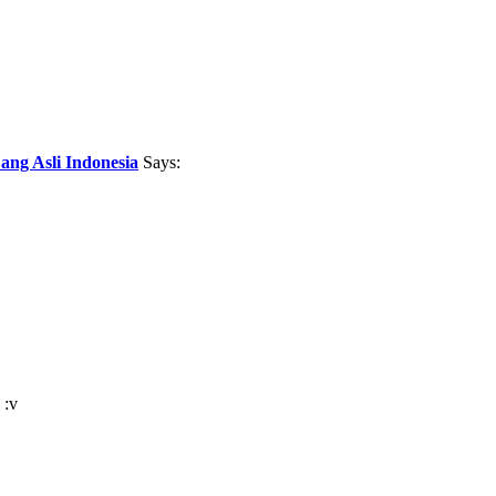
ng Asli Indonesia
Says:
 :v