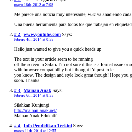
mayo 18th, 2012 at 7:08
Me parece una noticia muy interesante, w3c va añadiendo cada 
Una buena herramienta para todos los que trabajan en etiquet
# 2
www.youtube.com
Says:
febrero 4th, 2014 at 0:39
Hello just wanted to give you a quick heads up.
The text in your article seem to be running
off the screen in Safari. I’m not sure if this is a format issue or
with browser compatibility but I thought I’d post to let
you know. The design and style look great though! Hope you ge
soon. Thanks
# 3
Mainan Anak
Says:
febrero 6th, 2014 at 8:33
Silahkan Kunjungi
http://mainan-anak.net/
Mainan Anak Edukatif
# 4
Info Pendidikan Terkini
Says:
marzo 11th, 2014 at 12:55