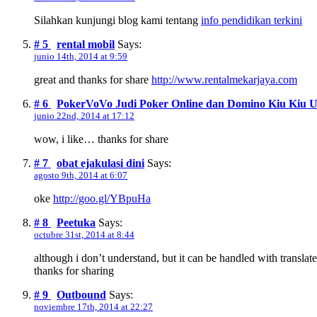
Silahkan kunjungi blog kami tentang
info pendidikan terkini
# 5
rental mobil
Says:
junio 14th, 2014 at 9:59
great and thanks for share
http://www.rentalmekarjaya.com
# 6
PokerVoVo Judi Poker Online dan Domino Kiu Kiu Ua
junio 22nd, 2014 at 17:12
wow, i like… thanks for share
# 7
obat ejakulasi dini
Says:
agosto 9th, 2014 at 6:07
oke
http://goo.gl/YBpuHa
# 8
Peetuka
Says:
octubre 31st, 2014 at 8:44
although i don’t understand, but it can be handled with translate
thanks for sharing
# 9
Outbound
Says:
noviembre 17th, 2014 at 22:27