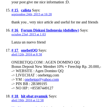
your post give me nice information :D.
# 15
calista
Says:
septiembre 24th, 2015 at 16:28
thank you , very nice article and useful for me and friends
# 16
Forum Diskusi Indonesia (dofollow)
Says:
octubre 23rd, 2015 at 1:03
Lanza un nuevo friend
# 17
onebetQQ
Says:
abril 12th, 2016 at 8:58
ONEBETQQ.COM : AGEN DOMINO QQ
Bonus Deposit New Member 10% + Freechip Rp. 20.000,-
-> WEBSITE : Agen Domino QQ
-> LIVECHAT : onebetqq.com
-> YM :
onebetqq@yahoo.com
-> PIN BB : 2B389195
-> NO HP : +85587449127
# 18
hit obat nyamuk
Says:
abril 19th, 2016 at 12:58