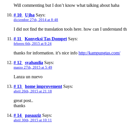
Will commenting but I don’t know what talking about haha
# 10
Ujha
Says:
diciembre 27th, 2014 at 8:48
I did not find the translation tools here. how can I understand th
# 11
Konveksi Tas Dompet
Says:
febrero 6th, 2015 at 9:24
thanks for information. it’s nice info
http://kampungtas.com/
# 12
syahaulia
Says:
marzo 27th, 2015 at 5:49
Lanza un nuevo
# 13
home improvement
Says:
abril 26th, 2015 at 21:18
great post..
thanks
# 14
pasaaziz
Says:
abril 30th, 2015 at 10:11