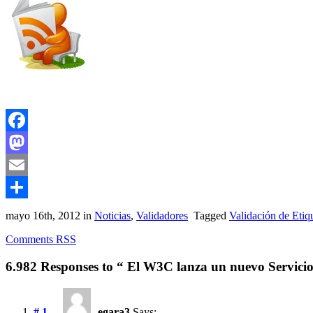
Facebook
Mastodon
Email
Compartir
mayo 16th, 2012
in
Noticias
,
Validadores
Tagged
Validación de Etiq
Comments RSS
6.982 Responses to “ El W3C lanza un nuevo Servicio
# 1
egara3
Says: