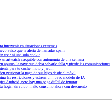
ra intervenir en situaciones extremas
 nuevo aviso que te alerta de llamadas spam
in usar ni una sola cookie
o smartwatch asequible con autonomía de una semana
n apuros: la nave que debía salvarlo falla y pierde las comunicaciones
ienta para tu coche, moto y jardín
en gestionar la paga de sus hijos desde el móvil
ina las restricciones y estrena un nuevo modelo de IA
es Android, pero hay una pega difícil de ignorar
r tu hogar sin ruido ni alto consumo ahora con descuento