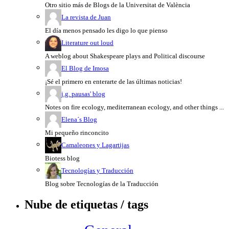
Otro sitio más de Blogs de la Universitat de València
La revista de Juan
El día menos pensado les digo lo que pienso
Literature out loud
A weblog about Shakespeare plays and Political discourse
El Blog de Imosa
¡Sé el primero en enterarte de las últimas noticias!
j.g. pausas' blog
Notes on fire ecology, mediterranean ecology, and other things ...
Elena´s Blog
Mi pequeño rinconcito
Camaleones y Lagartijas
Biotess blog
Tecnologías y Traducción
Blog sobre Tecnologías de la Traducción
Nube de etiquetas / tags