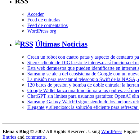
RSS
Acceder
Feed de entradas
Feed de comentarios
WordPress.org
Últimas Noticias
Crean un robot con cuatro patas y aspecto de centauro pa
Si eres cliente de DIGI, esto te interesa: así funciona el
Esta web demuestra que pueden identificarte en internet s
Samsung se aleja del ecosistema de Google con un nuev
La misión para rescatar al telescopio Swift de la NASA, e
120 bares de presión y bomba de doble entrada: la herram
Google Wallet lanza una función para los padres: así pued
ChatGPT sin límites para usuarios gratuitos: OpenAI elim
Samsung Galaxy Watch9 sigue siendo de los mejores reloj
Elegante y silencioso: la solución eficiente para refresca
Elena´s Blog
© 2007 All Rights Reserved. Using
WordPress
Engine
Entries
and
comments
.