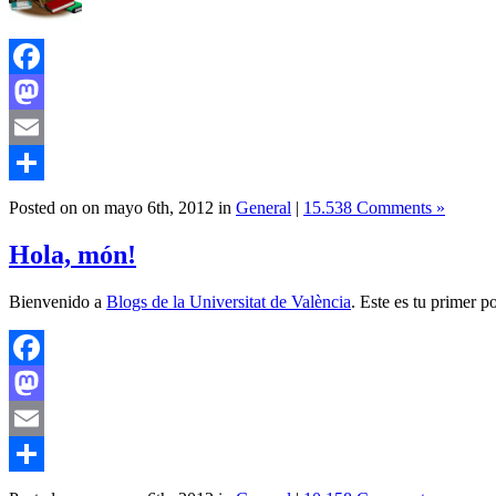
Facebook
Mastodon
Email
Compartir
Posted on
on
mayo 6th, 2012
in
General
|
15.538 Comments »
Hola, món!
Bienvenido a
Blogs de la Universitat de València
. Este es tu primer p
Facebook
Mastodon
Email
Compartir